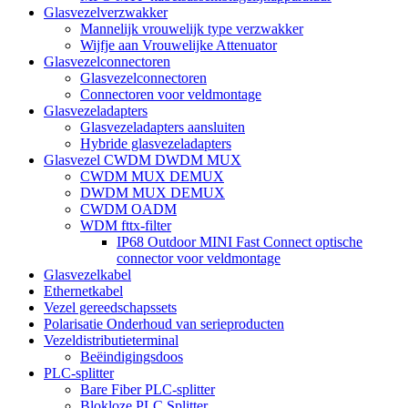
Glasvezelverzwakker
Mannelijk vrouwelijk type verzwakker
Wijfje aan Vrouwelijke Attenuator
Glasvezelconnectoren
Glasvezelconnectoren
Connectoren voor veldmontage
Glasvezeladapters
Glasvezeladapters aansluiten
Hybride glasvezeladapters
Glasvezel CWDM DWDM MUX
CWDM MUX DEMUX
DWDM MUX DEMUX
CWDM OADM
WDM fttx-filter
IP68 Outdoor MINI Fast Connect optische
connector voor veldmontage
Glasvezelkabel
Ethernetkabel
Vezel gereedschapssets
Polarisatie Onderhoud van serieproducten
Vezeldistributieterminal
Beëindigingsdoos
PLC-splitter
Bare Fiber PLC-splitter
Blokloze PLC Splitter