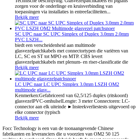
Technische beschrijving: Glasvezelpatchkabels en pigtails
zorgen voor de onderlinge en kruisverbinding van
toepassingen via installaties in entreefaciliteiten...
Bekijk meer
SC UPC naar SC UPC Simplex of Duplex 3.0mm 2.0mm
PVC LSZH...
biedt een verscheidenheid aan multimode
glasvezelpatchkabels met connectortypen die variëren van
LC, SC en ST tot MPO en MTP. CBS levert
glasvezelpatchkabels met plenum- en riser-classificatie die
Bekijk meer
LC UPC naar LC UPC Simplex 3.0mm LSZH OM2
multimode glasv...
Kenmerken:Gefabriceerd van 62,5/125 duplex (ritskoord)
glasvezelPVC-omhulselLengte: 3 meter Connectoren: LC-
connector aan elk uiteinde ►Insteekverliestests uitgevoerd op
elke connector (typisch
Bekijk meer
Focc Technology is een van de toonaangevende Chinese
fabrikanten en leveranciers die u voorzien van OM2 50 125