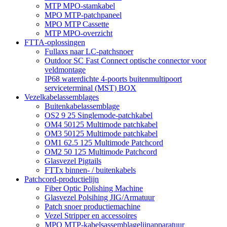
MTP MPO-stamkabel
MPO MTP-patchpaneel
MPO MTP Cassette
MTP MPO-overzicht
FTTA-oplossingen
Fullaxs naar LC-patchsnoer
Outdoor SC Fast Connect optische connector voor
veldmontage
IP68 waterdichte 4-poorts buitenmultipoort
serviceterminal (MST) BOX
Vezelkabelassemblages
Buitenkabelassemblage
OS2 9 25 Singlemode-patchkabel
OM4 50125 Multimode patchkabel
OM3 50125 Multimode patchkabel
OM1 62.5 125 Multimode Patchcord
OM2 50 125 Multimode Patchcord
Glasvezel Pigtails
FTTx binnen- / buitenkabels
Patchcord-productielijn
Fiber Optic Polishing Machine
Glasvezel Polsihing JIG/Armatuur
Patch snoer productiemachine
Vezel Stripper en accessoires
MPO MTP-kabelsassemblagelijnapparatuur