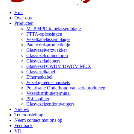
Huis
Over ons
Producten
MTP MPO-kabelassemblage
FTTA-oplossingen
Vezelkabelassemblages
Patchcord-productielijn
Glasvezelverzwakker
Glasvezelconnectoren
Glasvezeladapters
Glasvezel CWDM DWDM MUX
Glasvezelkabel
Ethernetkabel
Vezel gereedschapssets
Polarisatie Onderhoud van serieproducten
Vezeldistributieterminal
PLC-splitter
Glasvezelzendontvangers
Nieuws
Tentoonstelling
Neem contact met ons op
Feedback
VR