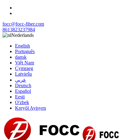
focc@focc-fiber.com
8613823237984
Nederlands
English
Português
dansk
Việt Nam
Cymraeg
Latviešu
عربي
Deutsch
Español
Eesti
O'zbek
Kreyòl Ayisyen