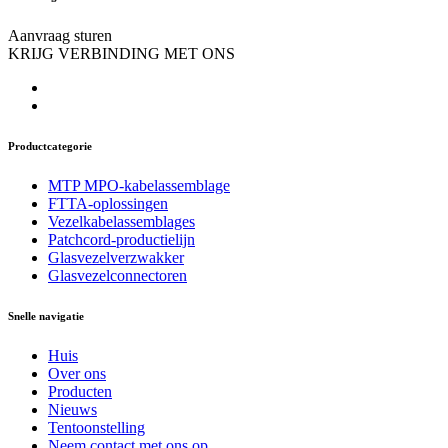
Aanvraag sturen
KRIJG VERBINDING MET ONS
Productcategorie
MTP MPO-kabelassemblage
FTTA-oplossingen
Vezelkabelassemblages
Patchcord-productielijn
Glasvezelverzwakker
Glasvezelconnectoren
Snelle navigatie
Huis
Over ons
Producten
Nieuws
Tentoonstelling
Neem contact met ons op