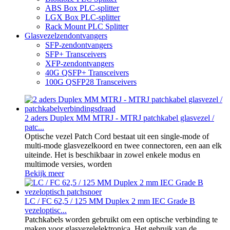
ABS Box PLC-splitter
LGX Box PLC-splitter
Rack Mount PLC Splitter
Glasvezelzendontvangers
SFP-zendontvangers
SFP+ Transceivers
XFP-zendontvangers
40G QSFP+ Transceivers
100G QSFP28 Transceivers
2 aders Duplex MM MTRJ - MTRJ patchkabel glasvezel /
patc...
Optische vezel Patch Cord bestaat uit een single-mode of
multi-mode glasvezelkoord en twee connectoren, een aan elk
uiteinde. Het is beschikbaar in zowel enkele modus en
multimode versies, worden
Bekijk meer
LC / FC 62,5 / 125 MM Duplex 2 mm IEC Grade B
vezeloptisc...
Patchkabels worden gebruikt om een optische verbinding te
maken voor glasvezelelektronica. Het gebruik van de